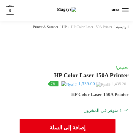
Ski
Ski
t
t
MENU
0
navigatio
conten
الرئيسية
/
HP Color Laser 150A Printer
/
HP
/
Printer & Scanner
تخفيض!
HP Color Laser 150A Printer
السعر
السعر
1,339.00
-7%
1,435.20
الأصلي
الحالي
HP Color Laser 150A Printer
هو:
هو:
1,339.00.
1,435.20.
1 متوفر في المخزون
كمية
إضافة إلى السلة
HP