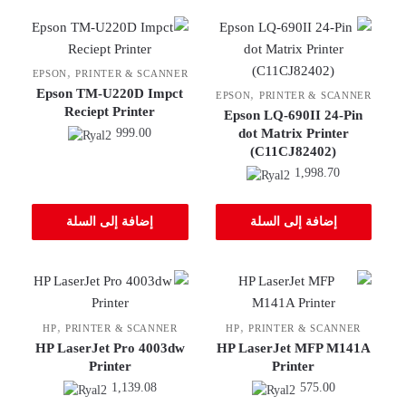
,
EPSON
PRINTER & SCANNER
Epson TM-U220D Impct
,
EPSON
PRINTER & SCANNER
Reciept Printer
Epson LQ-690II 24-Pin
999.00
dot Matrix Printer
(C11CJ82402)
1,998.70
إضافة إلى السلة
إضافة إلى السلة
,
,
HP
PRINTER & SCANNER
HP
PRINTER & SCANNER
HP LaserJet Pro 4003dw
HP LaserJet MFP M141A
Printer
Printer
1,139.08
575.00