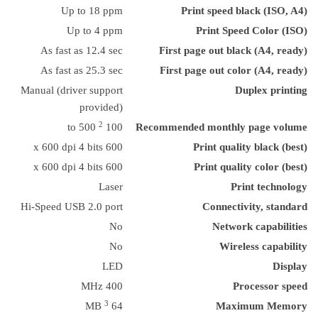
Up to 18 ppm
Print speed black (ISO, A4)
Up to 4 ppm
Print Speed Color (ISO)
As fast as 12.4 sec
First page out black (A4, ready)
As fast as 25.3 sec
First page out color (A4, ready)
Manual (driver support
Duplex printing
provided)
2
100 to 500
Recommended monthly page volume
600 x 600 dpi 4 bits
Print quality black (best)
600 x 600 dpi 4 bits
Print quality color (best)
Laser
Print technology
Hi-Speed USB 2.0 port
Connectivity, standard
No
Network capabilities
No
Wireless capability
LED
Display
400 MHz
Processor speed
3
64 MB
Maximum Memory