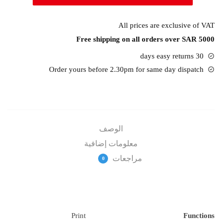
Color
Laser
All prices are exclusive of VAT
150A
Free shipping on all orders over SAR 5000
Printer
30 days easy returns
Order yours before 2.30pm for same day dispatch
الوصف
معلومات إضافية
مراجعات
0
Print
Functions