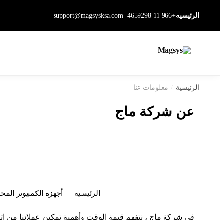
الرئيسيه
+966 11 4659298
support@magsysksa.com
الرئيسية
/
معلومات عنا
عن شركة ماج
الرئيسية
أجهزة الكمبيوتر المح
في شركة ماج ، نتفهم قيمة الوقت وأهمية تمكين عملائنا من اتخ