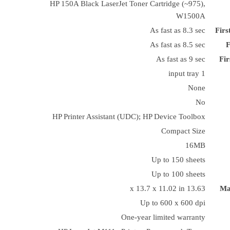
HP 150A Black LaserJet Toner Cartridge (~975),
W1500A
As fast as 8.3 sec
Firs
As fast as 8.5 sec
F
As fast as 9 sec
Fir
1 input tray
None
No
HP Printer Assistant (UDC); HP Device Toolbox
Compact Size
16MB
Up to 150 sheets
Up to 100 sheets
13.63 x 13.7 x 11.02 in
Ma
Up to 600 x 600 dpi
One-year limited warranty