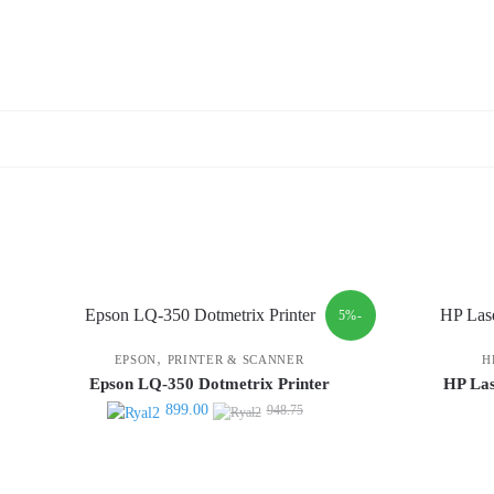
-5%
,
EPSON
PRINTER & SCANNER
H
Epson LQ-350 Dotmetrix Printer
HP Las
السعر
السعر
899.00
948.75
الأصلي
الحالي
هو:
هو:
899.00.
948.75.