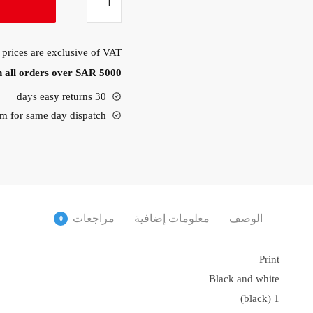
HP
LaserJet
M111A
 prices are exclusive of VAT
Printer
n all orders over SAR 5000
30 days easy returns
m for same day dispatch
الوصف
معلومات إضافية
مراجعات
0
Print
Black and white
1 (black)