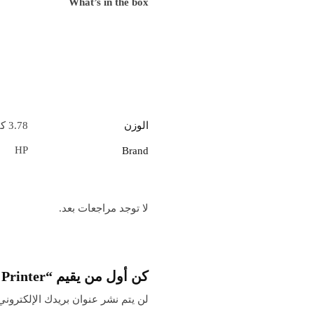
What’s in the box
الوزن
3.78 كيلوجرام
HP
Brand
لا توجد مراجعات بعد.
كن أول من يقيم “HP LaserJet M111A Printer”
لن يتم نشر عنوان بريدك الإلكتروني