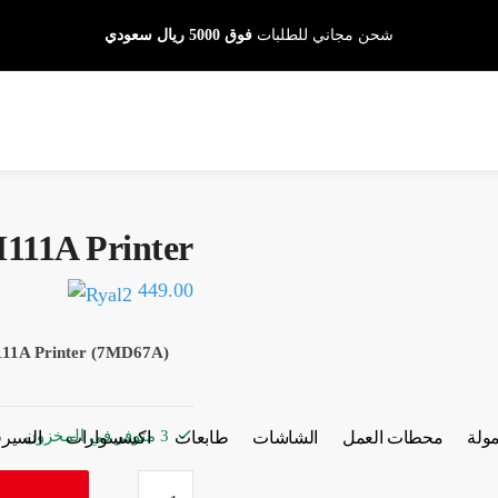
شحن مجاني للطلبات
فوق 5000 ريال سعودي
111A Printer
449.00
111A Printer (7MD67A)
3 متوفر في المخزون
مولة
محطات العمل
الشاشات
طابعات
اكسسوارات
السير
كمية