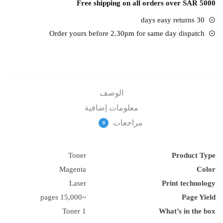
Free shipping on all orders over SAR 5000
650A
(CE273A)
30 days easy returns
Order yours before 2.30pm for same day dispatch
الوصف
معلومات إضافية
مراجعات
0
Toner
Product Type
Magenta
Color
Laser
Print technology
~15,000 pages
Page Yield
1 Toner
What’s in the box